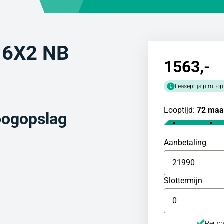
 6X2 NB
1563
,-
Leaseprijs p.m. op
Looptijd:
72 maa
oogopslag
Aanbetaling
Slottermijn
Per ch