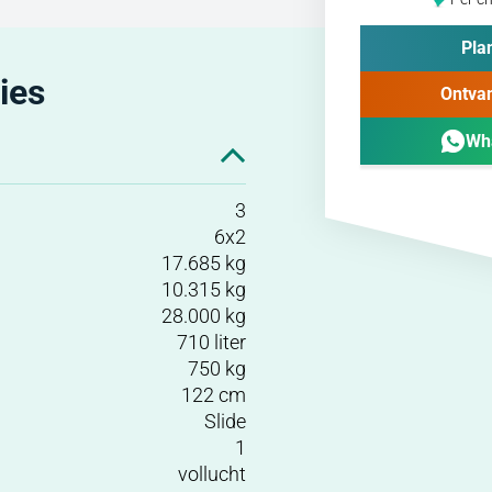
Plan
ies
Ontvan
Wh
3
6x2
17.685 kg
10.315 kg
28.000 kg
710 liter
750 kg
122 cm
Slide
1
vollucht