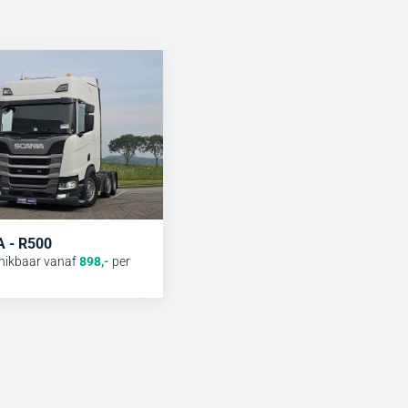
 - R500
hikbaar vanaf
898
,-
per