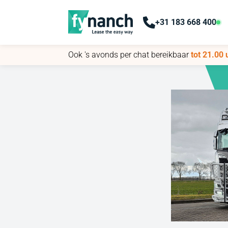
+31 183 668 400
+31 183 668 400
Ook 's avonds per chat bereikbaar
Ook 's avonds per chat bereikbaar
tot 21.00 
tot 21.00 