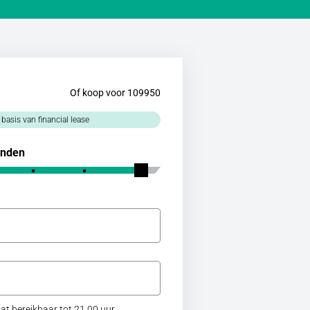
Of koop voor 109950
 basis van financial lease
nden
at bereikbaar tot 21.00 uur