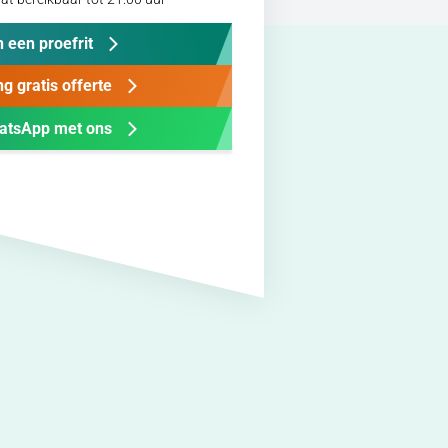
 een proefrit
g gratis offerte
atsApp met ons