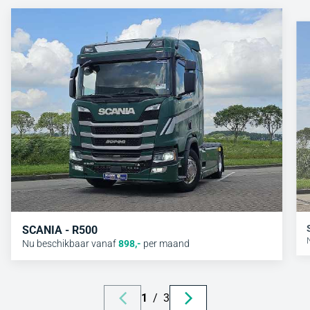
SCANIA - R500
Nu beschikbaar vanaf
898
,-
per maand
1
/
3