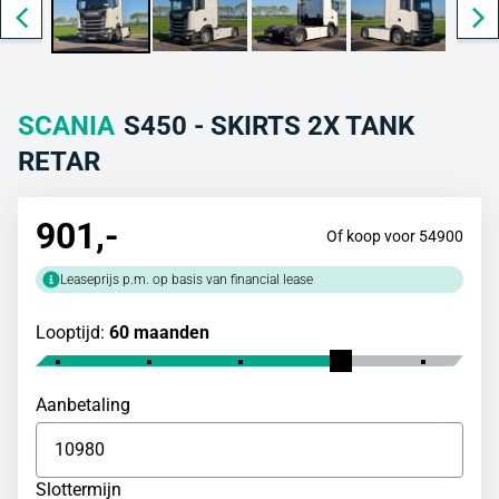
SCANIA
S450 - SKIRTS 2X TANK
RETAR
901
,-
Of koop voor 54900
Leaseprijs p.m. op basis van financial lease
Looptijd:
60 maanden
Aanbetaling
Slottermijn