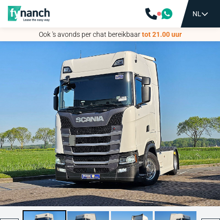
NL
NL
Ook 's avonds per chat bereikbaar
Ook 's avonds per chat bereikbaar
tot 21.00 uur
tot 21.00 uur