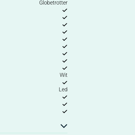
Globetrotter
Wit
Led