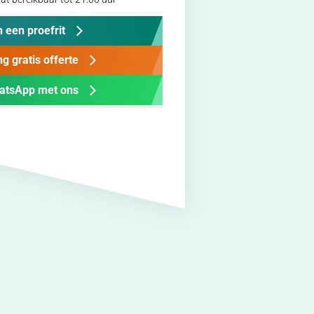
 een proefrit
g gratis offerte
atsApp met ons