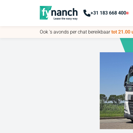
+31 183 668 400
+31 183 668 400
Ook 's avonds per chat bereikbaar
Ook 's avonds per chat bereikbaar
tot 21.00 
tot 21.00 