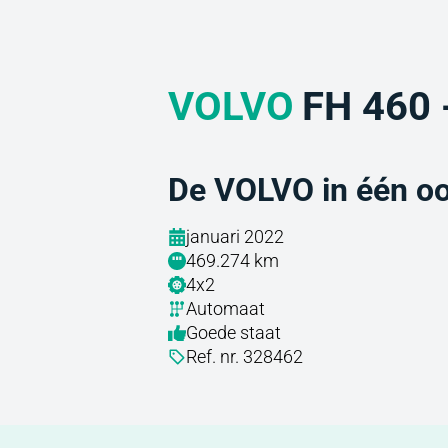
VOLVO
FH 460 
De VOLVO in één o
januari 2022
469.274 km
4x2
Automaat
Goede staat
Ref. nr. 328462