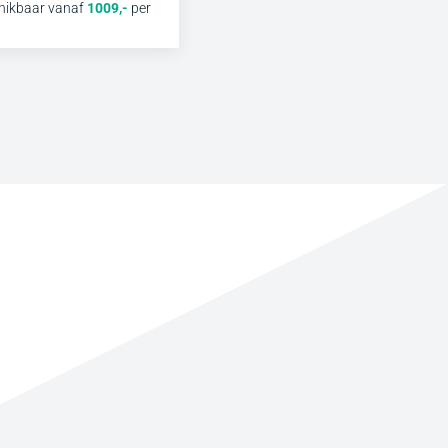
hikbaar vanaf
1009
,-
per