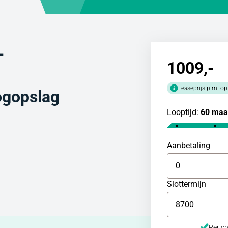
-
1009
,-
Leaseprijs p.m. op
ogopslag
Looptijd:
60 maa
Aanbetaling
Slottermijn
Per ch