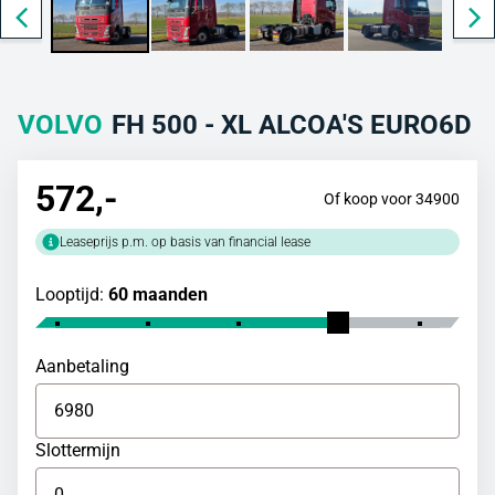
VOLVO
FH 500 - XL ALCOA'S EURO6D
572
,-
Of koop voor 34900
Leaseprijs p.m. op basis van financial lease
Looptijd:
60 maanden
Aanbetaling
Slottermijn