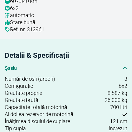
607.340 km
6x2
automatic
Stare bună
Ref. nr. 312961
Detalii & Specificații
Şasiu
Număr de osii (arbori)
3
Configuraţie
6x2
Greutate proprie
8.587 kg
Greutate brută
26.000 kg
Capacitate totală motorină
700 litri
Al doilea rezervor de motorină
Înălţimea discului de cuplare
121 cm
Tip cupla
încrezut