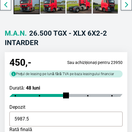
M.A.N.
26.500 TGX - XLX 6X2-2
INTARDER
450
,-
Sau achiziționați pentru 23950
Prețul de leasing pe lună fără TVA pe baza leasingului financiar
Durată:
48 luni
Depozit
Rată finală