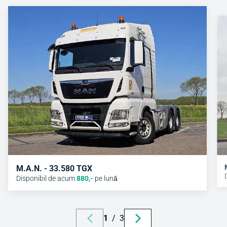
M.A.N. - 33.580 TGX
Disponibil de acum
880
,-
pe lună
1
/
3