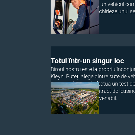
Oricine are nevoie de un vehicul co
hand și dorește să închirieze unul se 
potrivit cu Fynanch.
Totul într-un singur loc
Biroul nostru este la propriu înconju
Kleyn. Puteți alege dintre sute de ve
comerciale, puteți efectua un test d
puteți întocmi un contract de leasing 
Totul este foarte convenabil.