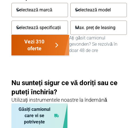
Ați găsit camionul
Vezi 310
gevonden? Se rezolvă în
oferte
doar 48 de ore
Nu sunteți sigur ce vă doriți sau ce
puteți închiria?
Utilizați instrumentele noastre la îndemână
Găsiți camionul
care vi se
potrivește