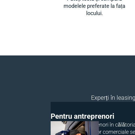
modelele preferate la fața
locului.
Experți în leasi
Pentru antreprenori
Îi ajutăm pe antreprenori în călătoria
închirierea vehiculelor comerciale 