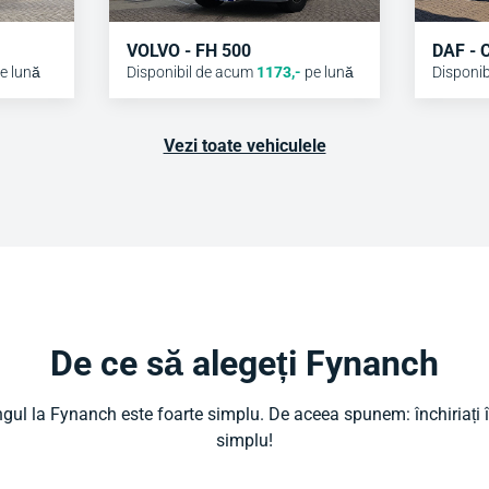
VOLVO - FH 500
DAF - 
e lună
Disponibil de acum
1173
,-
pe lună
Disponib
Vezi toate vehiculele
De ce să alegeți Fynanch
gul la Fynanch este foarte simplu. De aceea spunem: închiriați
simplu!