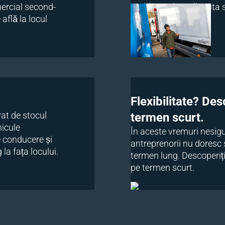
mercial second-
probleme de a vă ajuta s
află la locul
Flexibilitate? Des
rat de stocul
termen scurt.
hicule
În aceste vremuri nesigu
e conducere și
antreprenorii nu dores
la fața locului.
termen lung. Descoperiți
pe termen scurt.