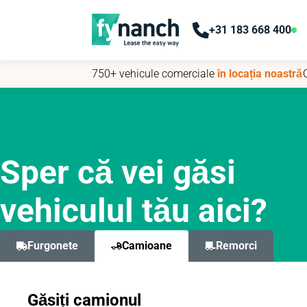
+31 183 668 400
+31 183 668 400
750+ vehicule comerciale
750+ vehicule comerciale
în locația noastră
în locația noastră
Sper că vei găsi
vehiculul tău aici?
Furgonete
Camioane
Remorci
Găsiți camionul