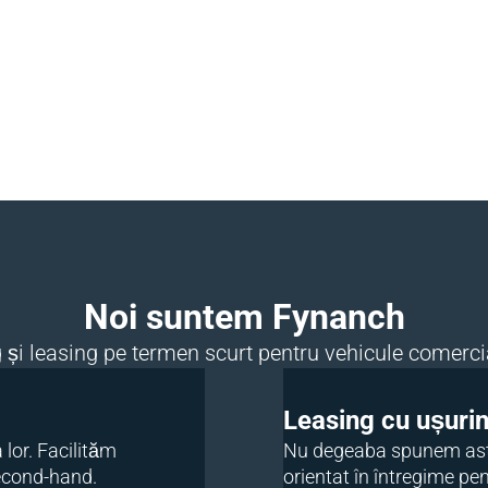
Noi suntem Fynanch
ng și leasing pe termen scurt pentru vehicule comerc
Leasing cu ușuri
 lor. Facilităm
Nu degeaba spunem asta
second-hand.
orientat în întregime pen