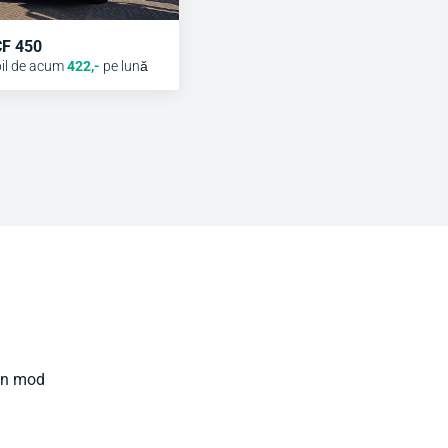
CF 450
il de acum
422
,-
pe lună
 în mod