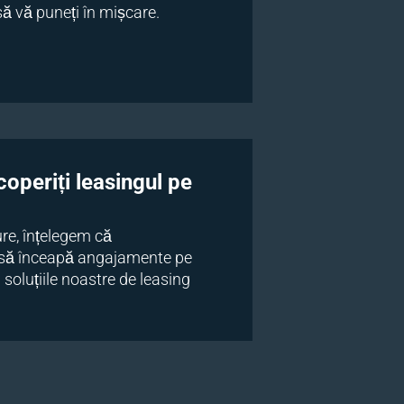
ă vă puneți în mișcare.
coperiți leasingul pe
re, înțelegem că
c să înceapă angajamente pe
 soluțiile noastre de leasing