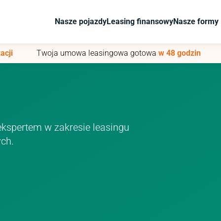
Nasze pojazdy
Nasze pojazdy
Leasing finansowy
Leasing finansowy
Nasze formy 
Nasze formy 
acji
acji
Twoja umowa leasingowa gotowa
Twoja umowa leasingowa gotowa
w 48 godzin
w 48 godzin
kspertem w zakresie leasingu
ch.