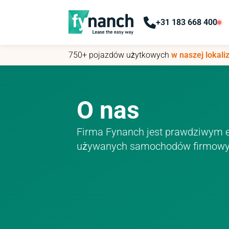
+31 183 668 400
+31 183 668 400
750+ pojazdów użytkowych
750+ pojazdów użytkowych
w naszej lokaliz
w naszej lokaliz
O nas
Firma Fynanch jest prawdziwym e
używanych samochodów firmowy