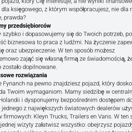
ojazd, który Cię interesuje, a nie wyniki finansowe
 dla księgowego, z którym współpracujesz, nie dla 
, prawda?
my przedsiębiorców
 szybko i dopasowujemy się do Twoich potrzeb, p
ość biznesowa to praca z ludźmi. Na życzenie zap
ę oraz ubezpieczenie. W ten sposób możesz
emowo zająć się własną firmą ze świadomością, ż
 zostało dopilnowane.
sowe rozwiązania
e Fynanch na pewno znajdziesz pojazd, który dosko
da Twoim wymaganiom. Mamy siedzibę w central
Holandii i dysponujemy bezpośrednim dostępem d
 jednego z największych światowych dealerów uż
 firmowych: Kleyn Trucks, Trailers en Vans. W ten
jednej wizyty załatwisz wszystko: obejrzysz pojazd