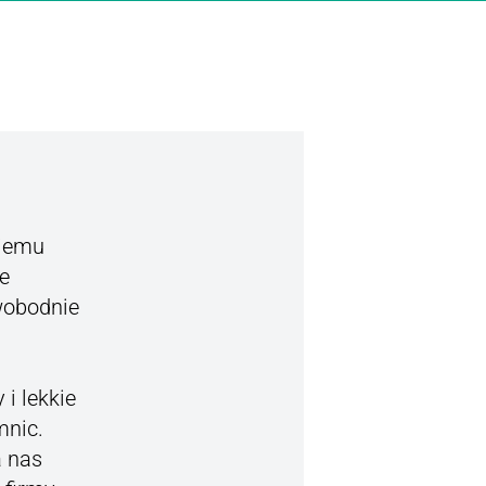
niemu
e
wobodnie
i lekkie
mnic.
a nas