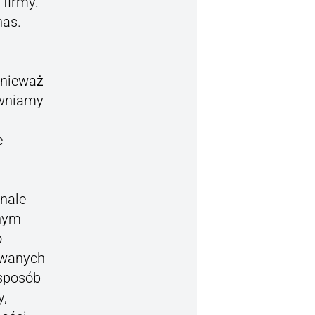
 firmy.
nas.
onieważ
ewniamy
e
nale
nym
o
ywanych
 sposób
y,