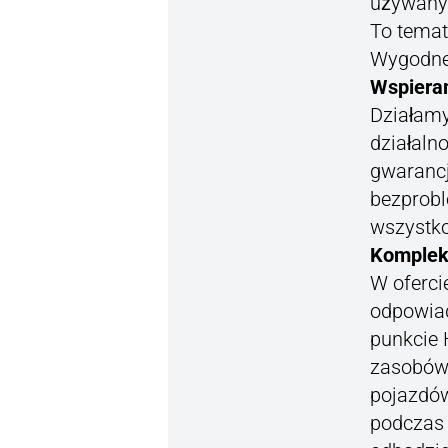
używany p
To temat
Wygodne
Wspiera
Działamy
działaln
gwarancj
bezprobl
wszystko
Komplek
W oferci
odpowia
punkcie 
zasobów
pojazdów
podczas 