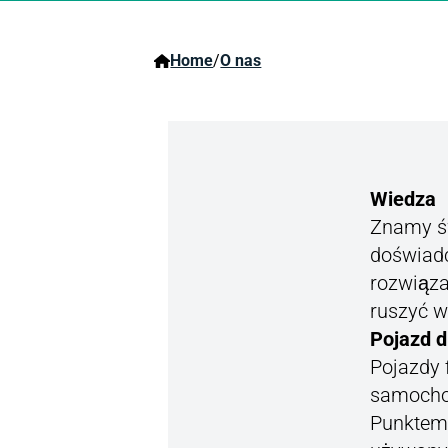
Home
/
O nas
Wiedza
Znamy św
doświadc
rozwiąza
ruszyć w
Pojazd d
Pojazdy 
samochod
Punktem 