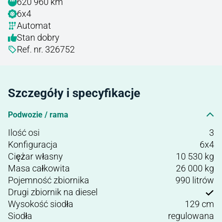
620 960 km
6x4
Automat
Stan dobry
Ref. nr. 326752
Szczegóły i specyfikacje
Podwozie / rama
Ilość osi
3
Konfiguracja
6x4
Ciężar własny
10 530 kg
Masa całkowita
26 000 kg
Pojemność zbiornika
990 litrów
Drugi zbiornik na diesel
Wysokość siodła
129 cm
Siodła
regulowana