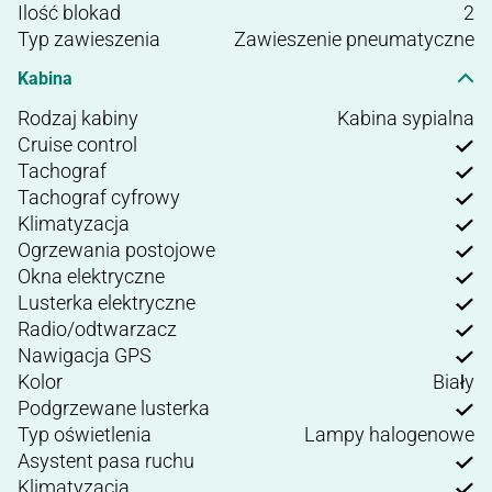
Ilość blokad
2
Typ zawieszenia
Zawieszenie pneumatyczne
Kabina
Rodzaj kabiny
Kabina sypialna
Cruise control
Tachograf
Tachograf cyfrowy
Klimatyzacja
Ogrzewania postojowe
Okna elektryczne
Lusterka elektryczne
Radio/odtwarzacz
Nawigacja GPS
Kolor
Biały
Podgrzewane lusterka
Typ oświetlenia
Lampy halogenowe
Asystent pasa ruchu
Klimatyzacja