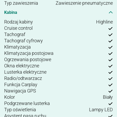
Typ zawieszenia
Zawieszenie pneumatyczne
Kabina
Rodzaj kabiny
Highline
Cruise control
Tachograf
Tachograf cyfrowy
Klimatyzacja
Klimatyzacja postojowa
Ogrzewania postojowe
Okna elektryczne
Lusterka elektryczne
Radio/odtwarzacz
Funkcja Carplay
Nawigacja GPS
Kolor
Biały
Podgrzewane lusterka
Typ oświetlenia
Lampy LED
Asystent pasa ruchu