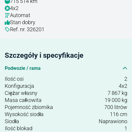
715 514 km
4x2
Automat
Stan dobry
Ref. nr. 326201
Szczegóły i specyfikacje
Podwozie / rama
Ilość osi
2
Konfiguracja
4x2
Ciężar własny
7 867 kg
Masa całkowita
19 000 kg
Pojemność zbiornika
700 litrów
Wysokość siodła
116 cm
Siodła
Naprawiono
Ilość blokad
1