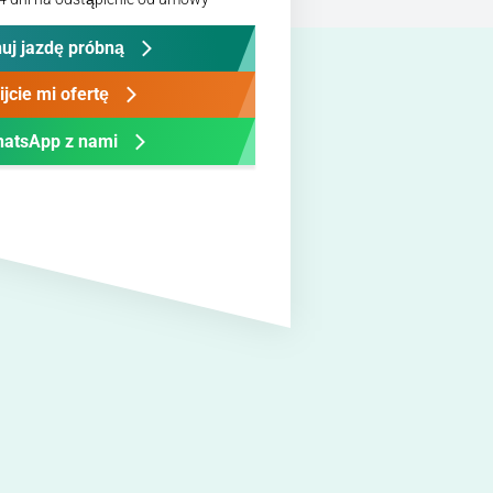
uj jazdę próbną
ijcie mi ofertę
atsApp z nami