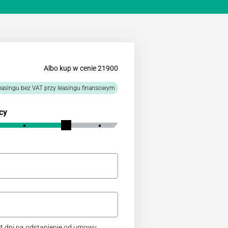
Albo kup w cenie 21900
easingu bez VAT przy leasingu finansowym
cy
 dni na odstąpienie od umowy