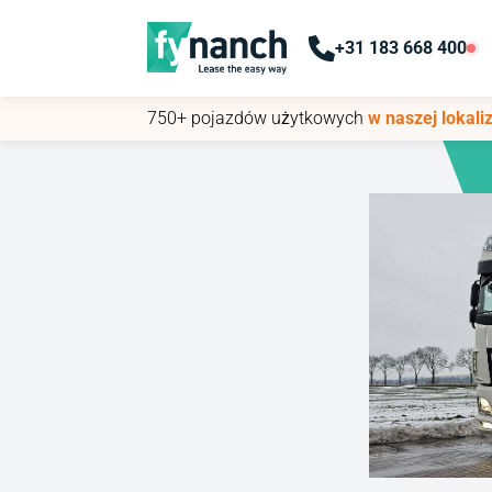
+31 183 668 400
+31 183 668 400
750+ pojazdów użytkowych
750+ pojazdów użytkowych
w naszej lokaliz
w naszej lokaliz