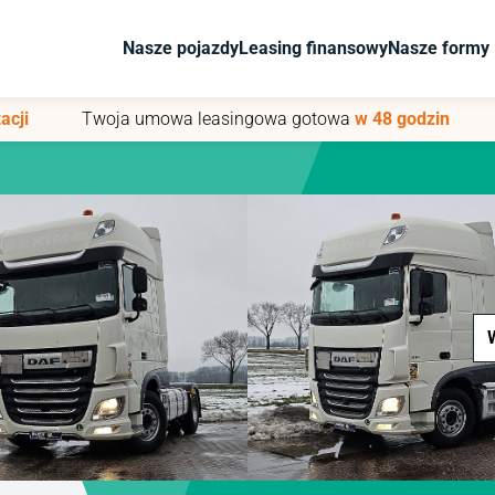
Nasze pojazdy
Nasze pojazdy
Leasing finansowy
Leasing finansowy
Nasze formy 
Nasze formy 
acji
acji
Twoja umowa leasingowa gotowa
Twoja umowa leasingowa gotowa
w 48 godzin
w 48 godzin