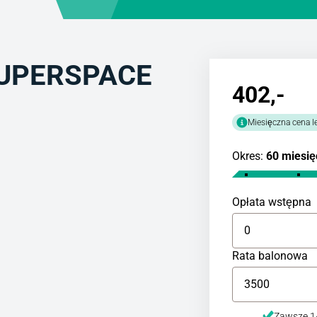
SUPERSPACE
402
,-
Miesięczna cena l
Okres:
60 miesię
Opłata wstępna
Rata balonowa
Zawsze 14