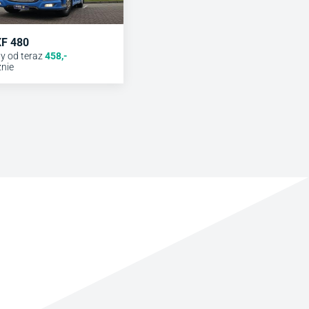
XF 480
y od teraz
458
,-
znie