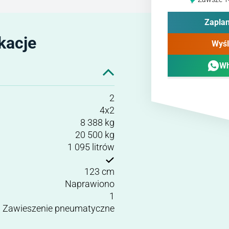
Zaplan
kacje
Wyśl
Wh
2
4x2
8 388 kg
20 500 kg
1 095 litrów
123 cm
Naprawiono
1
Zawieszenie pneumatyczne