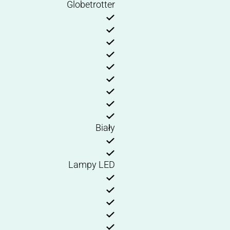
Globetrotter
Biały
Lampy LED