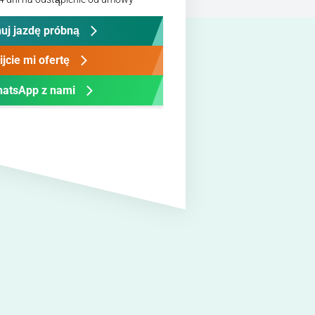
uj jazdę próbną
ijcie mi ofertę
atsApp z nami