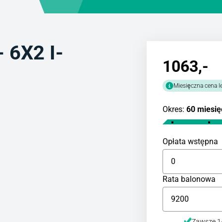
- 6X2 I-
1063
,-
R
Miesięczna cena l
Okres:
60 miesię
Opłata wstępna
Rata balonowa
Zawsze 14