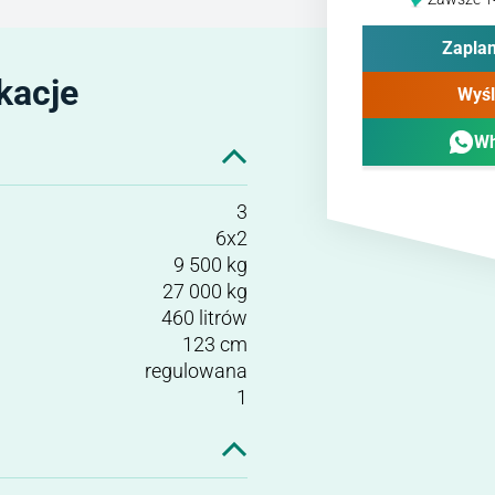
Zaplan
kacje
Wyśl
Wh
3
6x2
9 500 kg
27 000 kg
460 litrów
123 cm
regulowana
1