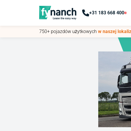
+31 183 668 400
+31 183 668 400
750+ pojazdów użytkowych
750+ pojazdów użytkowych
w naszej lokaliz
w naszej lokaliz