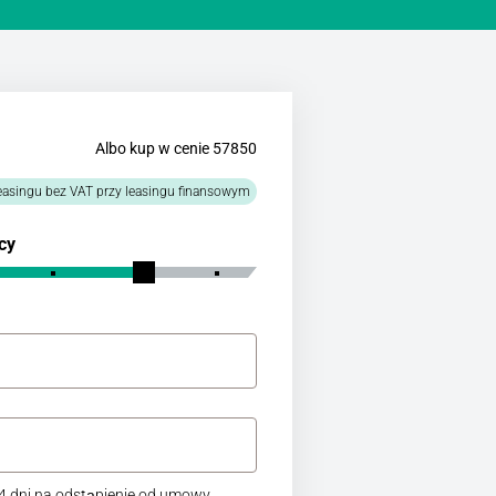
Albo kup w cenie 57850
easingu bez VAT przy leasingu finansowym
cy
 dni na odstąpienie od umowy