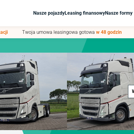
Nasze pojazdy
Nasze pojazdy
Leasing finansowy
Leasing finansowy
Nasze formy 
Nasze formy 
acji
acji
Twoja umowa leasingowa gotowa
Twoja umowa leasingowa gotowa
w 48 godzin
w 48 godzin