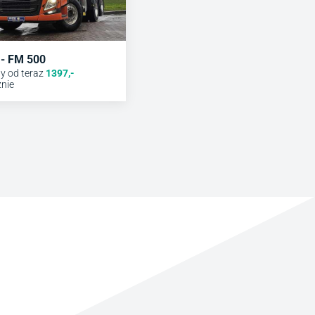
- FM 500
y od teraz
1397
,-
znie