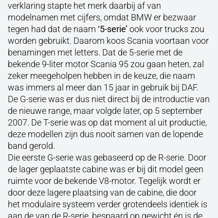
verklaring stapte het merk daarbij af van
modelnamen met cijfers, omdat BMW er bezwaar
tegen had dat de naam
‘5-serie’
ook voor trucks zou
worden gebruikt. Daarom koos Scania voortaan voor
benamingen met letters. Dat de 5-serie met de
bekende 9-liter motor Scania 95 zou gaan heten, zal
zeker meegeholpen hebben in de keuze, die naam
was immers al meer dan 15 jaar in gebruik bij DAF.
De G-serie was er dus niet direct bij de introductie van
de nieuwe range, maar volgde later, op 5 september
2007. De T-serie was op dat moment al uit productie,
deze modellen zijn dus nooit samen van de lopende
band gerold.
Die eerste G-serie was gebaseerd op de R-serie. Door
de lager geplaatste cabine was er bij dit model geen
ruimte voor de bekende V8-motor. Tegelijk wordt er
door deze lagere plaatsing van de cabine, die door
het modulaire systeem verder grotendeels identiek is
aan de van de R-serie, bespaard op gewicht én is de